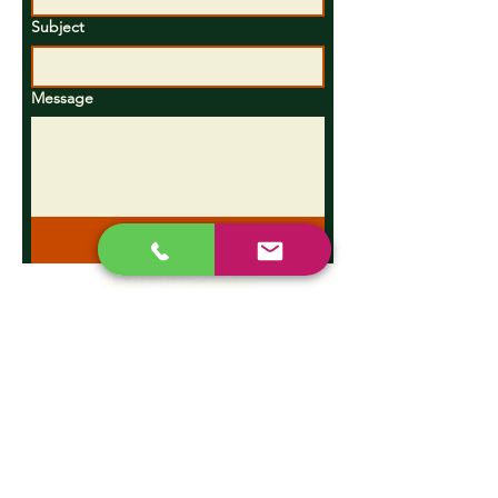
Subject
Message
Send
SIA STEP UP Certification
Registration number
40203652040
Legal address: Tukuma nov.,
Lapmežciema pag.,
Bigauņciems, Dārza iela 15,
Latvija, LV-3118
CONTACTS
Mr. Jānis Švirksts