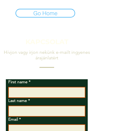
Go Home
KAPCSOLAT
Hívjon vagy írjon nekünk e-mailt ingyenes
árajánlatért
First name
*
Last name
*
Email
*