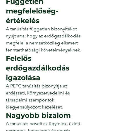
Független
megfelelőség-
értékelés
A tanúsítás független bizonyítékot
nyújt arra, hogy az erdőgazdálkodás
megfelel a nemzetközileg elismert
fenntarthatósági követelményeknek.
Felelős
erdőgazdálkodás
igazolása
A PEFC tanúsítás bizonyítja az
erdészeti, környezetvédelmi és
társadalmi szempontok
kiegyensúlyozott kezelését.
Nagyobb bizalom
A tanúsítás növeli az ügyfelek, üzleti
partnerek, hatóságok és egyéb