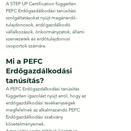
A STEP UP Certification független
PEFC Erdőgazdálkodási tanúsítási
szolgáltatásokat nyújt magánerdő-
tulajdonosok, erdőgazdálkodó
vállalkozások, önkormányzatok, állami
szervezetek és erdőtulajdonosi
csoportok számára.
Mi a PEFC
Erdőgazdálkodási
tanúsítás?
A PEFC Erdőgazdálkodási tanúsítás
független igazolást nyújt arról, hogy az
erdőgazdálkodási tevékenységek
megfelelnek az alkalmazandó PEFC
Erdőgazdálkodási szabvány
követelményeinek.
A tanúsítás során többek között az