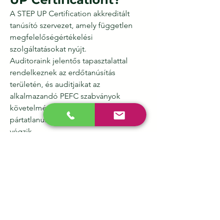
A STEP UP Certification akkreditált
tanúsító szervezet, amely független
megfelelőségértékelési
szolgáltatásokat nyújt.
Auditoraink jelentős tapasztalattal
rendelkeznek az erdőtanúsítás
területén, és auditjaikat az
alkalmazandó PEFC szabványok
követelményeinek megfelelően,
pártatlanul, függetlenül és bizalmasan
végzik.
Szolgáltatásainkat Lettországban és –
ahol alkalmazható – nemzetközi szinten
is nyújtjuk.
Gyakran ismételt
kérdések
Mennyi ideig