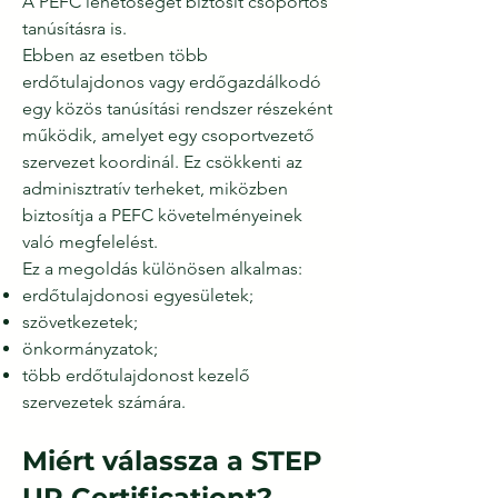
A PEFC lehetőséget biztosít csoportos
tanúsításra is.
Ebben az esetben több
erdőtulajdonos vagy erdőgazdálkodó
egy közös tanúsítási rendszer részeként
működik, amelyet egy csoportvezető
szervezet koordinál. Ez csökkenti az
adminisztratív terheket, miközben
biztosítja a PEFC követelményeinek
való megfelelést.
Ez a megoldás különösen alkalmas:
erdőtulajdonosi egyesületek;
szövetkezetek;
önkormányzatok;
több erdőtulajdonost kezelő
szervezetek számára.
Miért válassza a STEP
UP Certificationt?