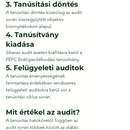
3. Tanúsítási döntés
A tanúsítási döntés kizárólag az audit
során összegyűjtött objektív
bizonyítékokon alapul.
4. Tanúsítvány
kiadása
Sikeres audit esetén kiállításra kerül a
PEFC Erdőgazdálkodási tanúsítvány.
5. Felügyeleti auditok
A tanúsítás érvényességének
fenntartása érdekében rendszeres
felügyeleti auditokra kerül sor a
tanúsítási ciklus során.
Mit értékel az audit?
A tanúsítás hatókörétől függően az
audit során többek között az alábbi